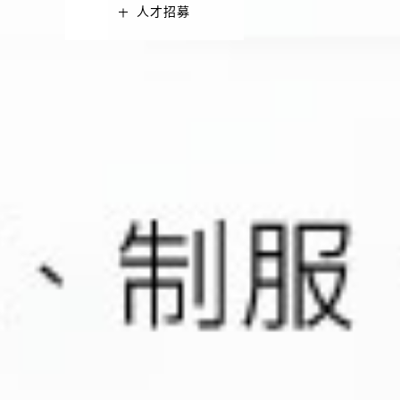
了解泛亞
人才招募
人才招募