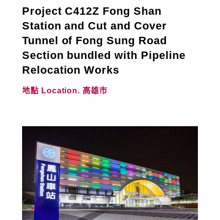
Project C412Z Fong Shan
Station and Cut and Cover
選擇語系
中文
English
Tunnel of Fong Sung Road
Section bundled with Pipeline
Relocation Works
地點 Location. 高雄市