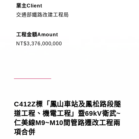
業主
Client
工程實績
交通部鐵路改建工程局
技術專區
工程金額
Amount
NT$3,376,000,000
企業永續發展
工程園地
員工專區
C412Z標「鳳山車站及鳳松路段隧
電子簽核系統
Web Mail
新人專區
道工程、機電工程」暨69kV衛武~
仁美線M9~M10間管路遷改工程兩
資訊安全政策
隱私權政策
人才招募
項合併