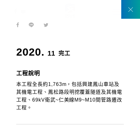
2017
2025
2020
2025
1999
2004
2011
2013
臺北縣中和市南勢角捷運站
桃園觀音、新屋
桃園市
高雄市
桃園市
高屏溪
苗栗縣、台中縣、彰化縣
台南縣
首頁
工程實績
台灣高速鐵路土建工程C250標
TW
2020.
11
完工
EN
工程說明
本工程全長約1,763m，包括興建鳳山車站及
其機電工程、鳳松路段明挖覆蓋隧道及其機電
工程、69kV衛武~仁美線M9~M10間管路遷改
關於我們
工程。
動態消息