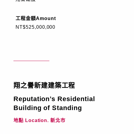
工程實績
工程金額
Amount
NT$525,000,000
技術專區
企業永續發展
工程園地
翔之譽新建建築工程
員工專區
Reputation’s Residential
電子簽核系統
Web Mail
新人專區
Building of Standing
地點 Location. 新北市
資訊安全政策
隱私權政策
人才招募